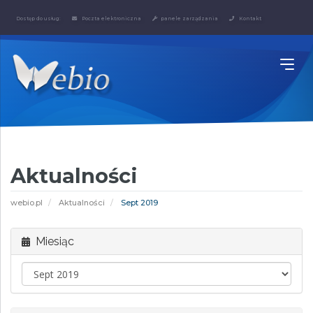
Dostęp do usług:
Poczta elektroniczna
panele zarządzania
Kontakt
Aktualności
webio.pl
Aktualności
Sept 2019
Miesiąc