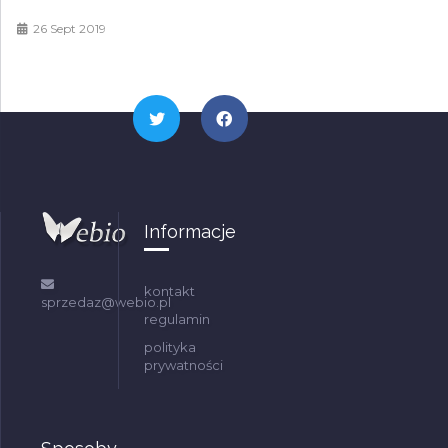
26 Sept 2019
Informacje
kontakt
sprzedaz@webio.pl
regulamin
polityka
prywatności