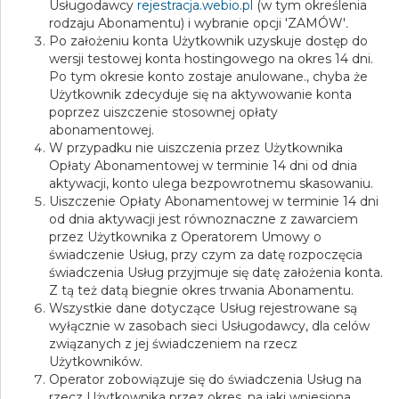
Usługodawcy
rejestracja.webio.pl
(w tym określenia
rodzaju Abonamentu) i wybranie opcji 'ZAMÓW'
.
Po założeniu konta Użytkownik uzyskuje dostęp do
wersji testowej konta hostingowego na okres 14 dni.
Po tym okresie konto zostaje anulowane., chyba że
Użytkownik zdecyduje się na aktywowanie konta
poprzez uiszczenie stosownej opłaty
abonamentowej.
W przypadku nie uiszczenia przez Użytkownika
Opłaty Abonamentowej w terminie 14 dni od dnia
aktywacji, konto ulega bezpowrotnemu skasowaniu.
Uiszczenie Opłaty Abonamentowej w terminie 14 dni
od dnia aktywacji jest równoznaczne z zawarciem
przez Użytkownika z Operatorem Umowy o
świadczenie Usług, przy czym za datę rozpoczęcia
świadczenia Usług przyjmuje się datę założenia konta.
Z tą też datą biegnie okres trwania Abonamentu.
Wszystkie dane dotyczące Usług rejestrowane są
wyłącznie w zasobach sieci Usługodawcy, dla celów
związanych z jej świadczeniem na rzecz
Użytkowników.
Operator zobowiązuje się do świadczenia Usług na
rzecz Użytkownika przez okres, na jaki wniesiona