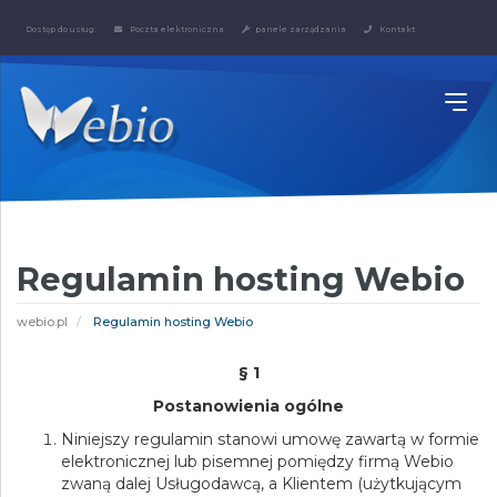
Dostęp do usług:
Poczta elektroniczna
panele zarządzania
Kontakt
Regulamin hosting Webio
webio.pl
Regulamin hosting Webio
§ 1
Postanowienia ogólne
Niniejszy regulamin stanowi umowę zawartą w formie
elektronicznej lub pisemnej pomiędzy firmą Webio
zwaną dalej Usługodawcą, a Klientem (użytkującym