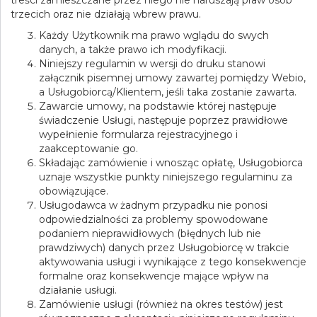
treści zamieszczane przez niego nie naruszają praw osób
trzecich oraz nie działają wbrew prawu.
Każdy Użytkownik ma prawo wglądu do swych
danych, a także prawo ich modyfikacji.
Niniejszy regulamin w wersji do druku stanowi
załącznik pisemnej umowy zawartej pomiędzy Webio,
a Usługobiorcą/Klientem, jeśli taka zostanie zawarta.
Zawarcie umowy, na podstawie której następuje
świadczenie Usługi, następuje poprzez prawidłowe
wypełnienie formularza rejestracyjnego i
zaakceptowanie go.
Składając zamówienie i wnosząc opłatę, Usługobiorca
uznaje wszystkie punkty niniejszego regulaminu za
obowiązujące.
Usługodawca w żadnym przypadku nie ponosi
odpowiedzialności za problemy spowodowane
podaniem nieprawidłowych (błędnych lub nie
prawdziwych) danych przez Usługobiorcę w trakcie
aktywowania usługi i wynikające z tego konsekwencje
formalne oraz konsekwencje mające wpływ na
działanie usługi.
Zamówienie usługi (również na okres testów) jest