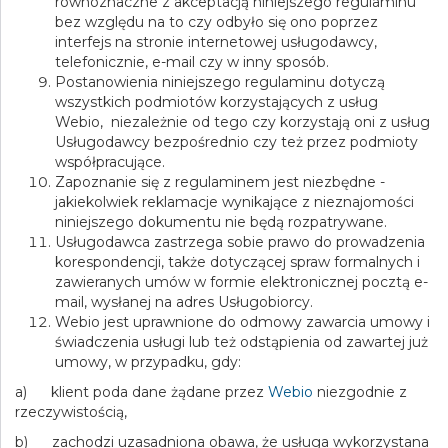
równoznaczne z akceptacją niniejszego regulaminu
bez względu na to czy odbyło się ono poprzez
interfejs na stronie internetowej usługodawcy,
telefonicznie, e-mail czy w inny sposób.
Postanowienia niniejszego regulaminu dotyczą
wszystkich podmiotów korzystających z usług
Webio, niezależnie od tego czy korzystają oni z usług
Usługodawcy bezpośrednio czy też przez podmioty
współpracujące.
Zapoznanie się z regulaminem jest niezbędne -
jakiekolwiek reklamacje wynikające z nieznajomości
niniejszego dokumentu nie będą rozpatrywane.
Usługodawca zastrzega sobie prawo do prowadzenia
korespondencji, także dotyczącej spraw formalnych i
zawieranych umów w formie elektronicznej pocztą e-
mail, wysłanej na adres Usługobiorcy.
Webio jest uprawnione do odmowy zawarcia umowy i
świadczenia usługi lub też odstąpienia od zawartej już
umowy, w przypadku, gdy:
a) klient poda dane żądane przez
Webio
niezgodnie z
rzeczywistością,
b) zachodzi uzasadniona obawa, że usługa wykorzystana