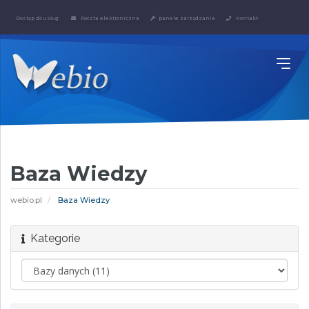
Dostęp do usług:
Poczta elektroniczna
panele zarządzania
Kontakt
Baza Wiedzy
webio.pl
Baza Wiedzy
Kategorie