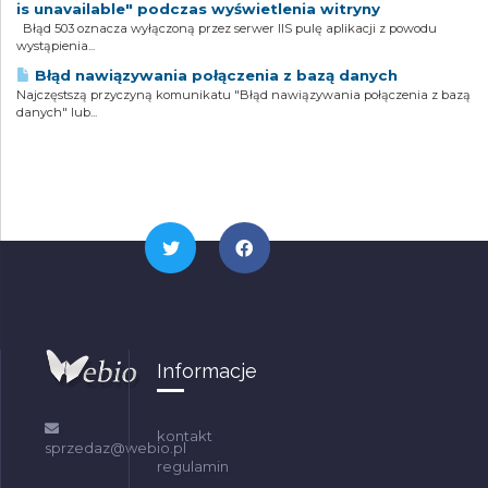
is unavailable" podczas wyświetlenia witryny
Błąd 503 oznacza wyłączoną przez serwer IIS pulę aplikacji z powodu
wystąpienia...
Błąd nawiązywania połączenia z bazą danych
Najczęstszą przyczyną komunikatu "Błąd nawiązywania połączenia z bazą
danych" lub...
Informacje
kontakt
sprzedaz@webio.pl
regulamin