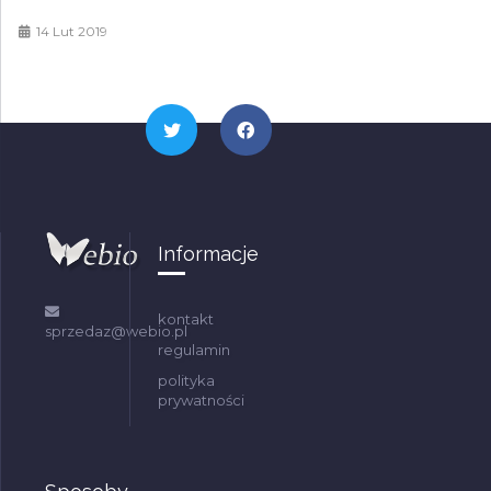
14 Lut 2019
Informacje
kontakt
sprzedaz@webio.pl
regulamin
polityka
prywatności