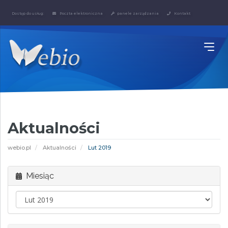
Dostęp do usług:
Poczta elektroniczna
panele zarządzania
Kontakt
Aktualności
webio.pl
Aktualności
Lut 2019
Miesiąc