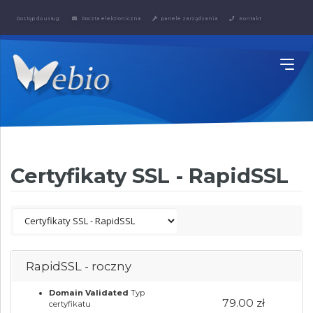
Dostęp do usług:
Poczta elektroniczna
panele zarządzania
Kontakt
Certyfikaty SSL - RapidSSL
RapidSSL - roczny
Domain Validated
Typ
79.00 zł
certyfikatu