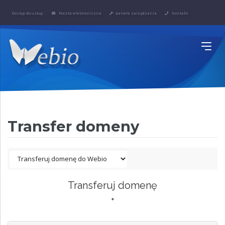
Dostęp do usług:
Poczta elektroniczna
panele zarządzania
Kontakt
Transfer domeny
Transferuj domenę
*