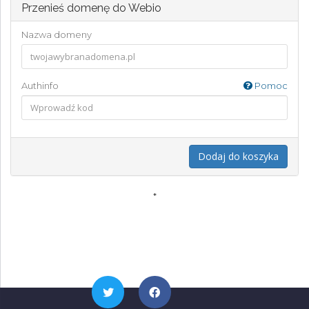
Przenieś domenę do Webio
Nazwa domeny
Authinfo
Pomoc
Dodaj do koszyka
*