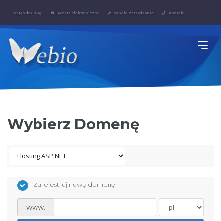
Dostęp do usług:
Poczta elektroniczna
panele zarządzania
Kontakt
Wybierz Domenę
Zarejestruj nową domenę
www.