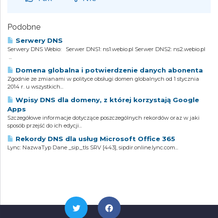
Podobne
Serwery DNS
Serwery DNS Webio: Serwer DNS1: ns1.webio.pl Serwer DNS2: ns2.webio.pl
...
Domena globalna i potwierdzenie danych abonenta
Zgodnie ze zmianami w polityce obsługi domen globalnych od 1 stycznia
2014 r. u wszystkich...
Wpisy DNS dla domeny, z której korzystają Google
Apps
Szczegółowe informacje dotyczące poszczególnych rekordów oraz w jaki
sposób przejść do ich edycji...
Rekordy DNS dla usług Microsoft Office 365
Lync: NazwaTyp Dane _sip._tls SRV [443], sipdir.online.lync.com...