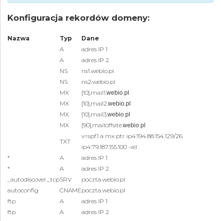
Konfiguracja rekordów domeny:
Nazwa
Typ
Dane
A
adres IP 1
A
adres IP 2
NS
ns1.webio.pl
NS
ns2.webio.pl
MX
[10],mail1.
webio.pl
MX
[10],mail2.
webio.pl
MX
[10],mail3.
webio.pl
MX
[90],mailoffsite.
webio.pl
v=spf1 a mx ptr ip4:194.88.154.129/26
TXT
ip4:
79.187.155.100 -all
*
A
adres IP 1
*
A
adres IP 2
_autodiscover._tcp
SRV
poczta.webio.pl
autoconfig
CNAME
poczta.webio.pl
ftp
A
adres IP 1
ftp
A
adres IP 2