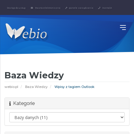
Dostęp do usług:
Poczta elektroniczna
panele zarządzania
Kontakt
Baza Wiedzy
webio.pl
Baza Wiedzy
Wpisy z tagiem Outlook
Kategorie