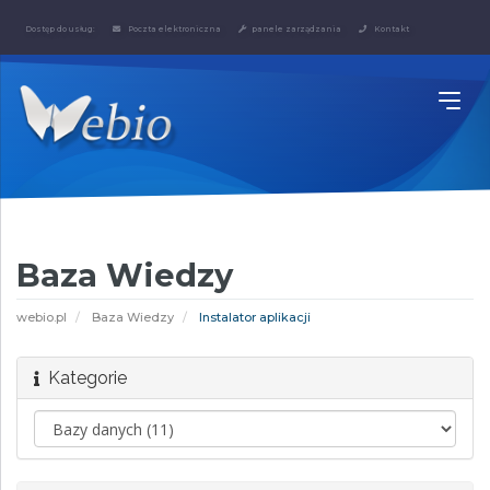
Dostęp do usług:
Poczta elektroniczna
panele zarządzania
Kontakt
Baza Wiedzy
webio.pl
Baza Wiedzy
Instalator aplikacji
Kategorie