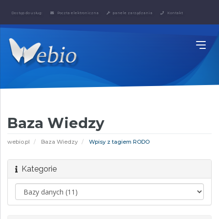
Dostęp do usług:
Poczta elektroniczna
panele zarządzania
Kontakt
Baza Wiedzy
webio.pl
Baza Wiedzy
Wpisy z tagiem RODO
Kategorie