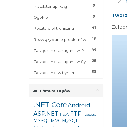
D
9
Instalator aplikacji
Tworz
9
Ogólne
Zalog
41
Poczta elektroniczna
13
Rozwiązywanie problemów
46
Zarządzanie usługami w Panelu zarządzania kontem hostingowym
25
Zarządzanie usługami w Systemie Zamówień Webio
33
Zarządzanie witrynami
Chmura tagów
.NET-Core
Android
ASP.NET
FTP
Elisoft
htaccess
MSSQL
MVC
MySQL