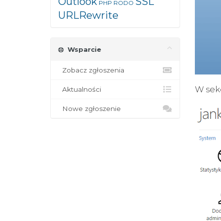
Outlook
SSL
PHP
RODO
URLRewrite
Wsparcie
Zobacz zgłoszenia
W sek
Aktualności
Nowe zgłoszenie