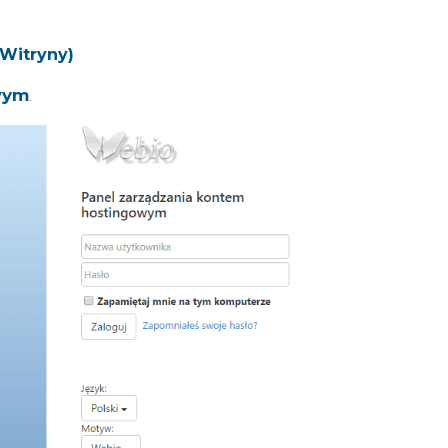
 Witryny)
wym
.