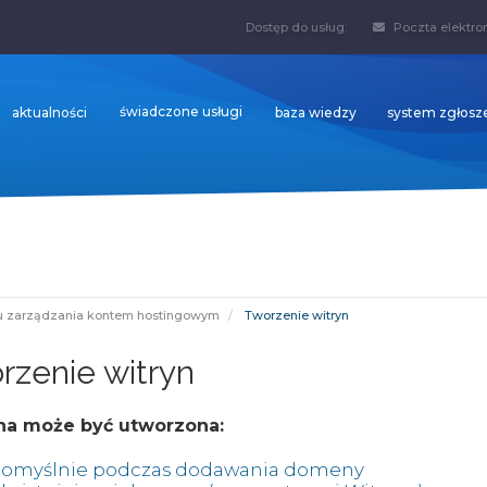
Dostęp do usług:
Poczta elektro
świadczone usługi
aktualności
baza wiedzy
system zgłos
u zarządzania kontem hostingowym
Tworzenie witryn
rzenie witryn
na może być utworzona:
omyślnie podczas dodawania domeny