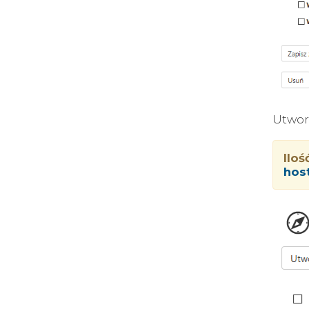
Utworz
Ilo
hos