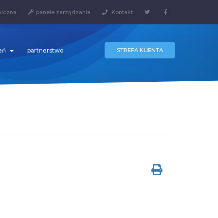
niczna
panele zarządzania
Kontakt
zeń
partnerstwo
STREFA KLIENTA