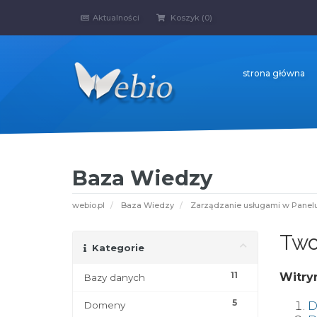
Aktualności
Koszyk (
0
)
strona główna
Baza Wiedzy
webio.pl
Baza Wiedzy
Zarządzanie usługami w Panel
Two
Kategorie
11
Witry
Bazy danych
5
D
Domeny