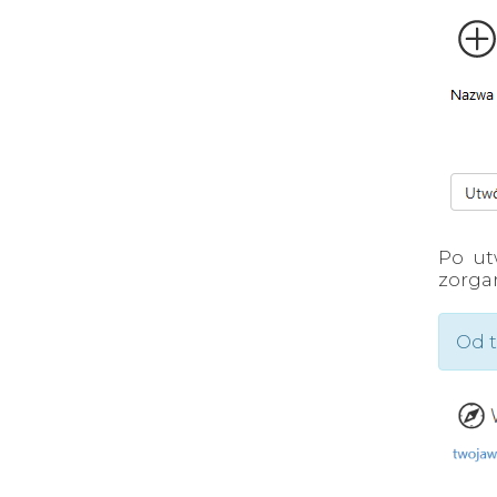
Po ut
zorga
Od t