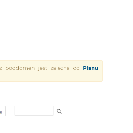
z poddomen jest zależna od
Planu